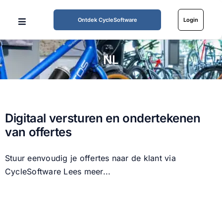
Ga
naar
Ontdek CycleSoftware
Login
Toggle
inhoud
Navigation
Home
NL
Mogelijkheden
Werkwijze
Digitaal versturen en ondertekenen
van offertes
Tarieven
Stuur eenvoudig je offertes naar de klant via
CycleSoftware
Lees meer...
Over ons
Partners