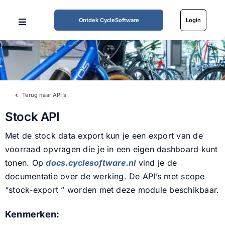
Ga
naar
Ontdek CycleSoftware
Login
Toggle
inhoud
Navigation
Home
Mogelijkheden
Terug naar API’s
Stock API
Werkwijze
Met de stock data export kun je een export van de
Tarieven
voorraad opvragen die je in een eigen dashboard kunt
tonen. Op
docs.cyclesoftware.nl
vind je de
documentatie over de werking. De API’s met scope
Over ons
“stock-export ” worden met deze module beschikbaar.
Kenmerken:
Partners