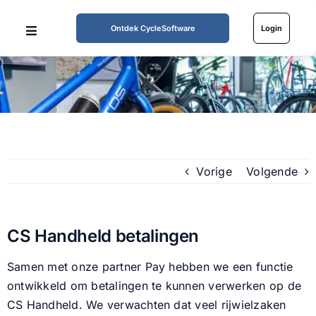
Ga
naar
Ontdek CycleSoftware
Login
Toggle
inhoud
Navigation
Home
Mogelijkheden
Werkwijze
Vorige
Volgende
Tarieven
CS Handheld betalingen
Over ons
Samen met onze partner Pay hebben we een functie
ontwikkeld om betalingen te kunnen verwerken op de
Partners
CS Handheld. We verwachten dat veel rijwielzaken