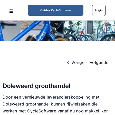
Ga
naar
Ontdek CycleSoftware
Login
Toggle
inhoud
Navigation
Home
Mogelijkheden
Werkwijze
Vorige
Volgende
Tarieven
Doleweerd groothandel
Over ons
Door een vernieuwde leverancierskoppeling met
Doleweerd groothandel kunnen rijwielzaken die
Partners
werken met CycleSoftware vanaf nu nog makkelijker