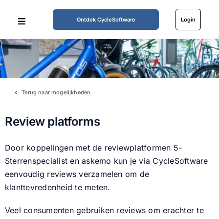
Ga
naar
Ontdek CycleSoftware
Login
Toggle
inhoud
Navigation
Home
Mogelijkheden
Terug naar mogelijkheden
Werkwijze
Review platforms
Tarieven
Door koppelingen met de reviewplatformen 5-
Sterrenspecialist en askemo kun je via CycleSoftware
eenvoudig reviews verzamelen om de
Over ons
klanttevredenheid te meten.
Partners
Veel consumenten gebruiken reviews om erachter te