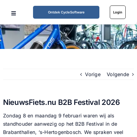
Ga
naar
Ontdek CycleSoftware
Login
Toggle
inhoud
Navigation
Home
Mogelijkheden
Werkwijze
Vorige
Volgende
Tarieven
NieuwsFiets.nu B2B Festival 2026
Over ons
Zondag 8 en maandag 9 februari waren wij als
standhouder aanwezig op het B2B Festival in de
Partners
Brabanthallen, ‘s-Hertogenbosch. We spraken veel