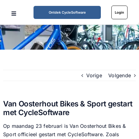
Ga
naar
Ontdek CycleSoftware
Login
Toggle
inhoud
Navigation
Home
Mogelijkheden
Werkwijze
Vorige
Volgende
Tarieven
Van Oosterhout Bikes & Sport gestart
met CycleSoftware
Over ons
Op maandag 23 februari is Van Oosterhout Bikes &
Partners
Sport officieel gestart met CycleSoftware. Zoals